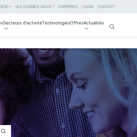
ANCE
QUI SOMMES-NOUS ?
CARRIÈRES
LOGIN
CONTACT
es
Secteurs d'activité
Technologies
Offres
Actualités
Search