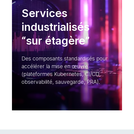
Services
industrialisés
“sur étagère”
Des composants standardisés pour
accélérer la mise en œuvre
(plateformes Kubernetes, CI/CD,
observabilité, sauvegarde, PRA).