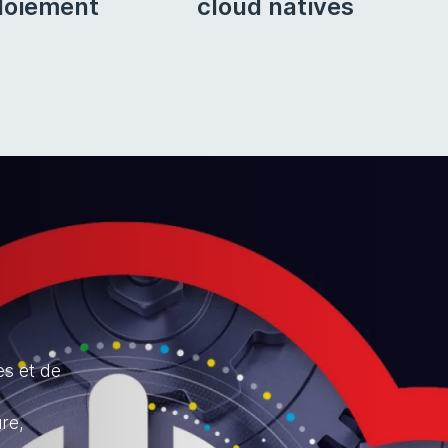
loiement
cloud natives
d
es et de
re,