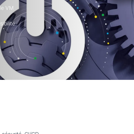
 de VM
ibilité