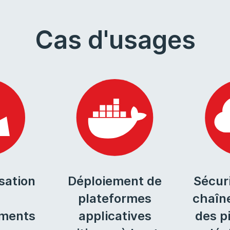
Cas d'usages
isation
Déploiement de
Sécur
plateformes
chaîn
ements
applicatives
des p