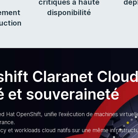
critiques à haute
dép
ement
disponibilité
uction
hift Claranet Clou
té et souveraineté
 Hat OpenShift, unifie l’exécution de machines virtuell
rance.
gacy et workloads cloud natifs sur une même infrastructu