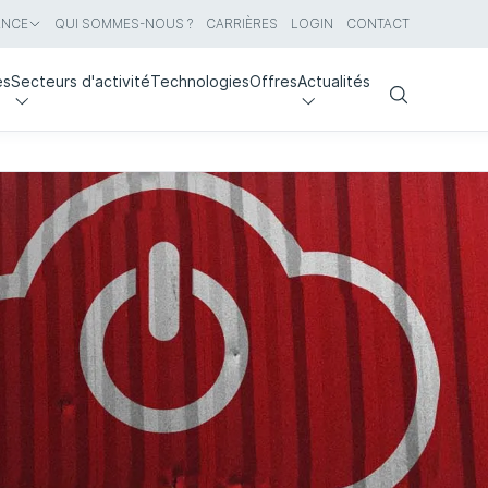
ANCE
QUI SOMMES-NOUS ?
CARRIÈRES
LOGIN
CONTACT
es
Secteurs d'activité
Technologies
Offres
Actualités
Search