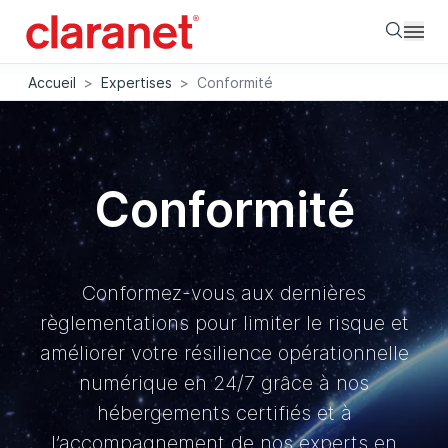
Searc
Accueil
>
Expertises
>
Conformité
Conformité
Conformez-vous aux dernières
règlementations pour limiter le risque et
améliorer votre résilience opérationnelle
numérique en 24/7 grâce à nos
hébergements certifiés et à
l’accompagnement de nos experts en