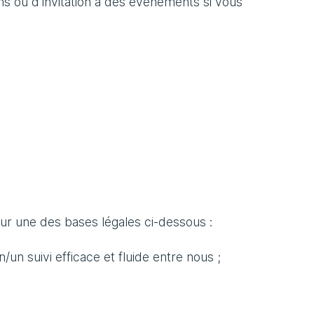
s ou d'invitation à des événements si vous
r une des bases légales ci-dessous :
n suivi efficace et fluide entre nous ;