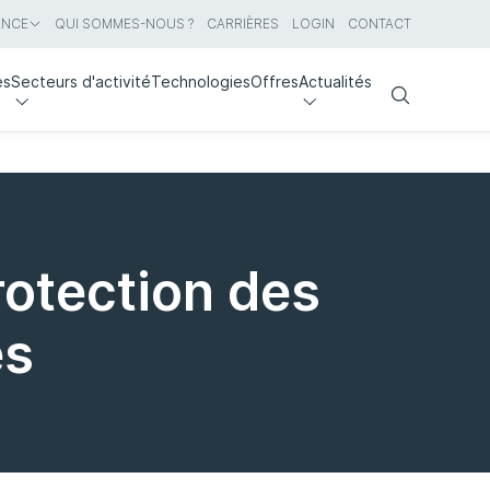
ANCE
QUI SOMMES-NOUS ?
CARRIÈRES
LOGIN
CONTACT
es
Secteurs d'activité
Technologies
Offres
Actualités
Search
protection des
es