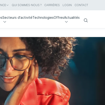
ANCE
QUI SOMMES-NOUS ?
CARRIÈRES
LOGIN
CONTACT
es
Secteurs d'activité
Technologies
Offres
Actualités
Search