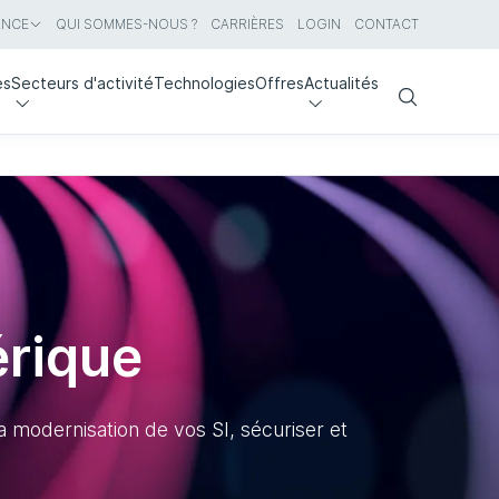
ANCE
QUI SOMMES-NOUS ?
CARRIÈRES
LOGIN
CONTACT
es
Secteurs d'activité
Technologies
Offres
Actualités
Search
rique
a modernisation de vos SI, sécuriser et