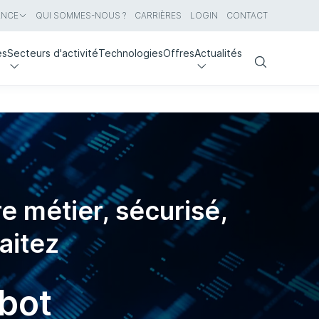
ANCE
QUI SOMMES-NOUS ?
CARRIÈRES
LOGIN
CONTACT
es
Secteurs d'activité
Technologies
Offres
Actualités
Search
e métier, sécurisé,
aitez
bot