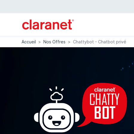
Accueil
>
Nos Offres
>
Chattybot - Chatbot privé