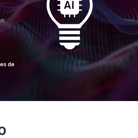
on
ues de
o