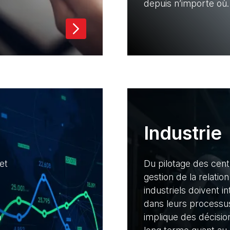
depuis n’importe où.
Industrie
et
Du pilotage des cent
gestion de la relation
industriels doivent int
dans leurs processu
n
implique des décisio