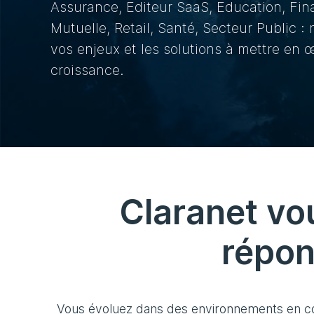
Assurance, Editeur SaaS, Education, Fina
Mutuelle, Retail, Santé, Secteur Public 
vos enjeux et les solutions à mettre en
croissance.
Claranet vo
répon
Vous évoluez dans des environnements en con