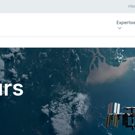
FR
Expertis
urs