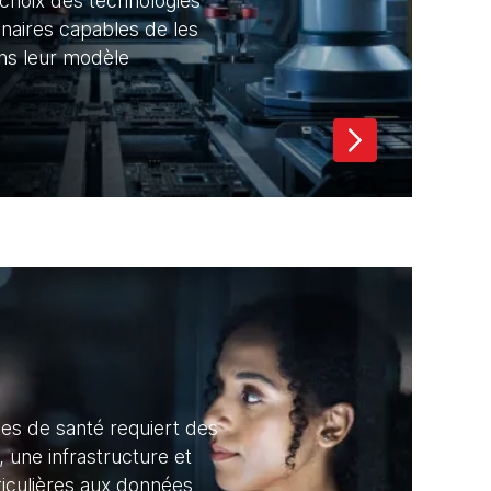
choix des technologies
enaires capables de les
ans leur modèle
s de santé requiert des
 une infrastructure et
ticulières aux données