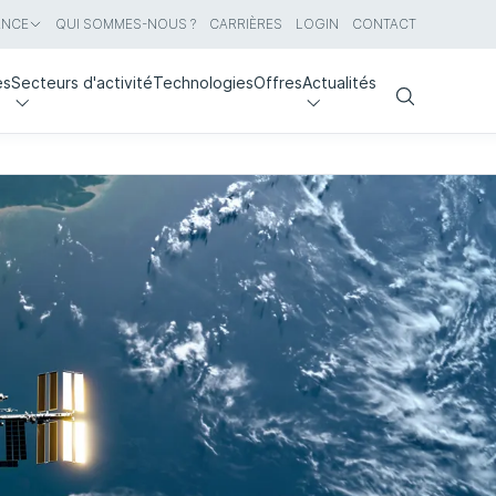
ANCE
QUI SOMMES-NOUS ?
CARRIÈRES
LOGIN
CONTACT
es
Secteurs d'activité
Technologies
Offres
Actualités
Search