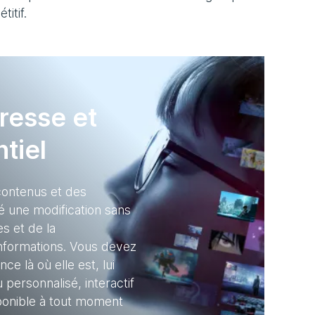
itif.
resse et
tiel
 contenus et des
é une modification sans
s et de la
formations. Vous devez
nce là où elle est, lui
personnalisé, interactif
ponible à tout moment