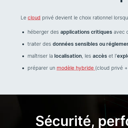
Le
cloud
privé devient le choix rationnel lorsq
héberger des
applications critiques
avec d
traiter des
données sensibles ou régleme
maîtriser la
localisation
, les
accès
et l’
expl
préparer un
modèle hybride
(cloud privé 
Sécurité, per