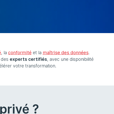
é
, la
conformité
et la
maîtrise des données
.
r des
experts certifiés
, avec une disponibilité
lérer votre transformation.
privé ?