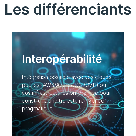
Les différenciants
Interopérabilité
Intégration possible avec vos clouds
publics (AWS/Azure/GCP/OVH) ou
vos infrastructures on-premise pour
construire une trajectoire hybride
pragmatique.