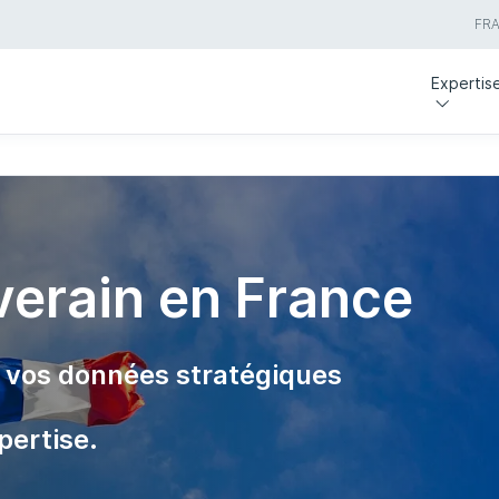
FR
Expertis
verain en France
r vos données stratégiques
pertise.