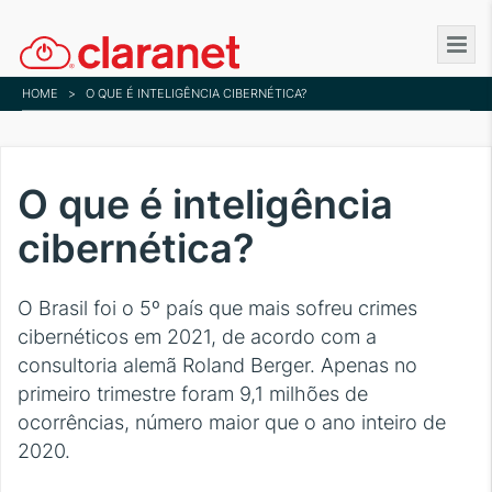
Skip
to
main
HOME
>
O QUE É INTELIGÊNCIA CIBERNÉTICA?
content
O que é inteligência
cibernética?
O Brasil foi o 5º país que mais sofreu crimes
cibernéticos em 2021, de acordo com a
consultoria alemã Roland Berger. Apenas no
primeiro trimestre foram 9,1 milhões de
ocorrências, número maior que o ano inteiro de
2020.