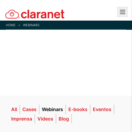
Skip
to
main
HOME
>
WEBINARS
content
All
Cases
Webinars
E-books
Eventos
Imprensa
Videos
Blog