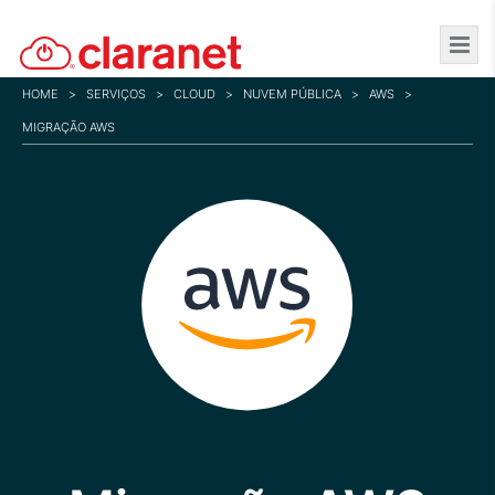
Skip
to
main
HOME
>
SERVIÇOS
>
CLOUD
>
NUVEM PÚBLICA
>
AWS
>
content
MIGRAÇÃO AWS