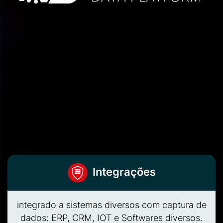
A Claranet como parceiro global dos provedores
de cloud oferece Plataforma Maestro Data
Platform para controle de serviços relacionados a
provedores AWS, Google e Azure através de uma
única interface e gestão centralizada.
A solução Maestro Data Platform é distribuída por
camadas de gestão conforme a lista abaixo:
Integrações
integrado a sistemas diversos com captura de
dados: ERP, CRM, IOT e Softwares diversos.