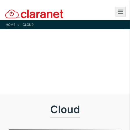
Skip
to
main
HOME
>
CLOUD
content
Cloud