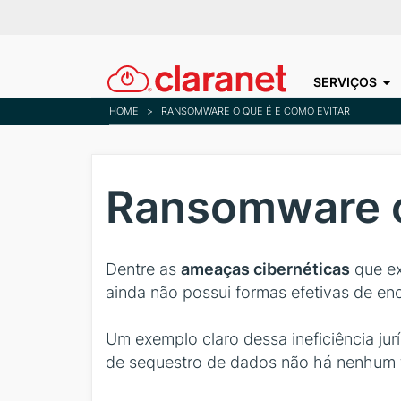
SERVIÇOS
HOME
>
RANSOMWARE O QUE É E COMO EVITAR
Ransomware o
Dentre as
ameaças cibernéticas
que ex
ainda não possui formas efetivas de enc
Um exemplo claro dessa ineficiência jur
de sequestro de dados não há nenhum ti