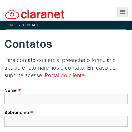
Skip
to
main
HOME
>
CONTATO
content
Contatos
Para contato comercial preencha o formulário
abaixo e retornaremos o contato. Em caso de
suporte acesse:
Portal do cliente
*
Nome
*
Sobrenome