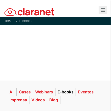
Skip
to
main
HOME
>
E-BOOKS
content
E-Books
All
Cases
Webinars
E-books
Eventos
Imprensa
Videos
Blog