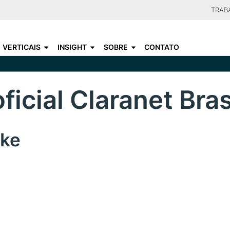
Skip
TRAB
to
CHOO
main
VERTICAIS
INSIGHT
SOBRE
CONTATO
content
icial Claranet Bras
ike