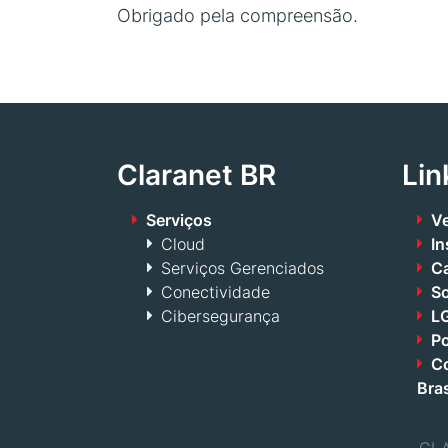
Obrigado pela compreensão.
Claranet BR
Lin
Serviços
Ve
Cloud
In
Serviços Gerenciados
Ca
Conectividade
S
Cibersegurança
LG
Po
Co
Bras