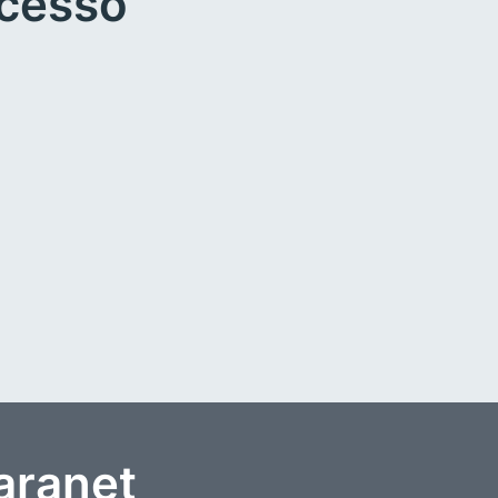
ucesso
aranet