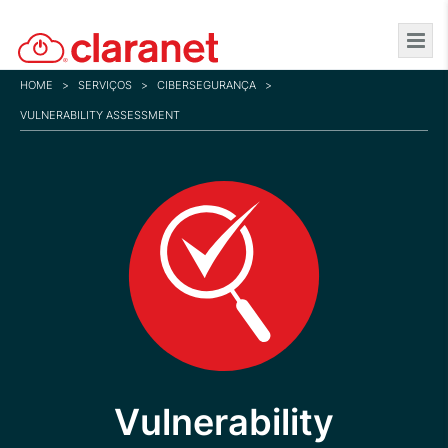
Skip
to
main
HOME
>
SERVIÇOS
>
CIBERSEGURANÇA
>
content
VULNERABILITY ASSESSMENT
Vulnerability