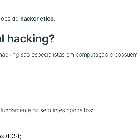
nções do
hacker ético
.
al hacking?
al hacking são especialistas em computação e possue
ofundamente os seguintes conceitos:
s (IDS);