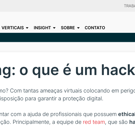
Skip
TRAB
to
CHOO
main
VERTICAIS
INSIGHT
SOBRE
CONTATO
content
ng: o que é um hack
termo? Com tantas ameaças virtuais colocando em peri
posição para garantir a proteção digital.
ontar com a ajuda de profissionais que possuem
ethica
ação. Principalmente, a equipe de
red team
, que são
ha