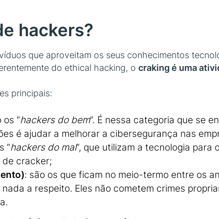
de hackers?
ndivíduos que aproveitam os seus conhecimentos tecn
ferentemente do ethical hacking, o
craking é uma ativi
es principais:
o os “
hackers do bem
”. É nessa categoria que se e
ões é ajudar a melhorar a cibersegurança nas emp
s “
hackers do mal
”, que utilizam a tecnologia para
 de cracker;
zento)
: são os que ficam no meio-termo entre os a
m nada a respeito. Eles não cometem crimes propr
a.