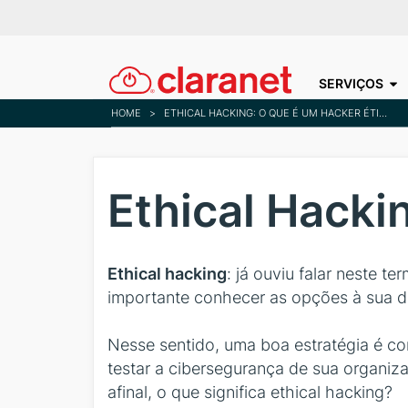
SERVIÇOS
HOME
>
ETHICAL HACKING: O QUE É UM HACKER ÉTICO?
Ethical Hacki
Ethical hacking
: já ouviu falar neste 
importante conhecer as opções à sua dis
Nesse sentido, uma boa estratégia é c
testar a cibersegurança de sua organiz
afinal, o que significa ethical hacking?