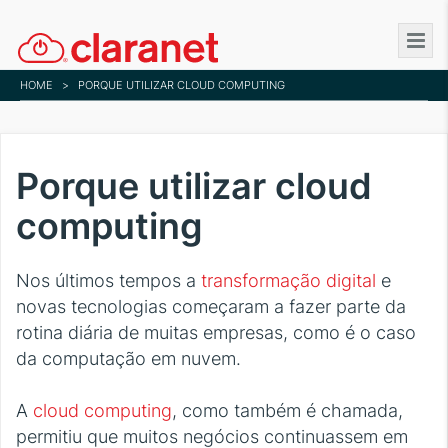
Skip
to
main
HOME
>
PORQUE UTILIZAR CLOUD COMPUTING
content
Porque utilizar cloud
computing
Nos últimos tempos a
transformação digital
e
novas tecnologias começaram a fazer parte da
rotina diária de muitas empresas, como é o caso
da computação em nuvem.
A
cloud computing
, como também é chamada,
permitiu que muitos negócios continuassem em