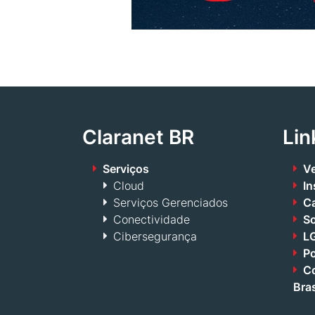
Claranet BR
Lin
Serviços
Ve
Cloud
In
Serviços Gerenciados
Ca
Conectividade
S
Cibersegurança
LG
Po
Co
Bras