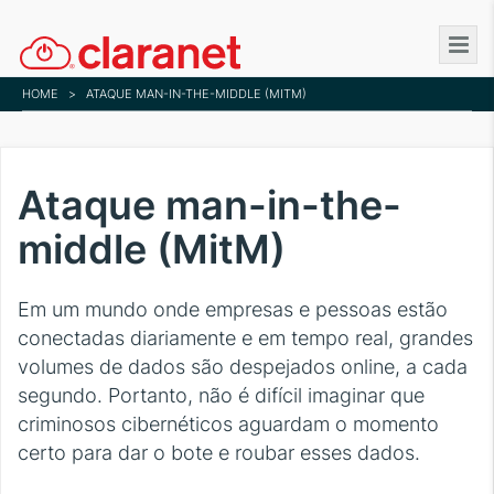
Skip
to
main
HOME
>
ATAQUE MAN-IN-THE-MIDDLE (MITM)
content
Ataque man-in-the-
middle (MitM)
Em um mundo onde empresas e pessoas estão
conectadas diariamente e em tempo real, grandes
volumes de dados são despejados online, a cada
segundo. Portanto, não é difícil imaginar que
criminosos cibernéticos aguardam o momento
certo para dar o bote e roubar esses dados.