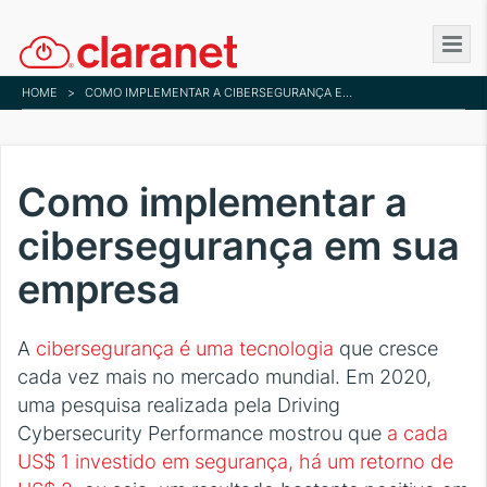
Skip
to
main
HOME
>
COMO IMPLEMENTAR A CIBERSEGURANÇA EM SUA EMPRESA
content
Como implementar a
cibersegurança em sua
empresa
A
cibersegurança é uma tecnologia
que cresce
cada vez mais no mercado mundial. Em 2020,
uma pesquisa realizada pela Driving
Cybersecurity Performance mostrou que
a cada
US$ 1 investido em segurança, há um retorno de