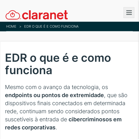
Skip
to
main
HOME
>
EDR O QUE É E COMO FUNCIONA
content
EDR o que é e como
funciona
Mesmo com o avanço da tecnologia, os
endpoints ou pontos de extremidade
, que são
dispositivos finais conectados em determinada
rede, continuam sendo considerados pontos
suscetíveis à entrada de
cibercriminosos em
redes corporativas
.