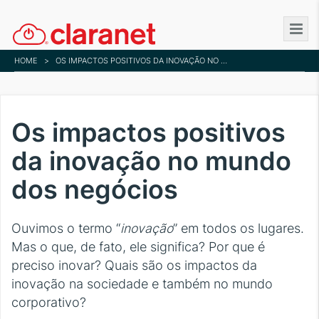
Skip
to
main
HOME
>
OS IMPACTOS POSITIVOS DA INOVAÇÃO NO MUNDO DOS NEGÓCIOS
content
Os impactos positivos
da inovação no mundo
dos negócios
Ouvimos o termo “
inovação
” em todos os lugares.
Mas o que, de fato, ele significa? Por que é
preciso inovar? Quais são os impactos da
inovação na sociedade e também no mundo
corporativo?