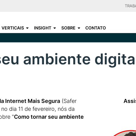
Skip
TRAB
to
CHOO
main
VERTICAIS
INSIGHT
SOBRE
CONTATO
content
eu ambiente digita
da Internet Mais Segura
(Safer
Assi
no dia 11 de fevereiro, nós da
obre "
Como tornar seu ambiente