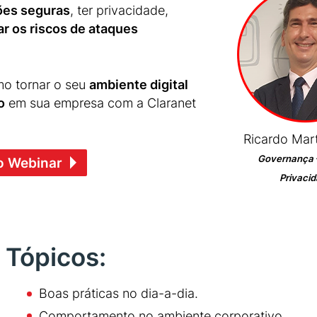
ões seguras
, ter privacidade,
r os riscos de ataques
mo tornar o seu
ambiente digital
o
em sua empresa com a Claranet
Ricardo Mart
Governança 
o Webinar
Privaci
Tópicos:
Boas práticas no dia-a-dia.
Comportamento no ambiente corporativo.