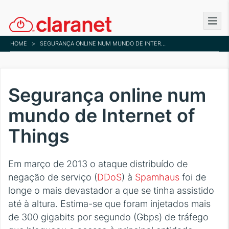
Skip
to
main
HOME
>
SEGURANÇA ONLINE NUM MUNDO DE INTERNET OF THINGS
content
Segurança online num
mundo de Internet of
Things
Em março de 2013 o ataque distribuído de
negação de serviço (
DDoS
) à
Spamhaus
foi de
longe o mais devastador a que se tinha assistido
até à altura. Estima-se que foram injetados mais
de 300 gigabits por segundo (Gbps) de tráfego