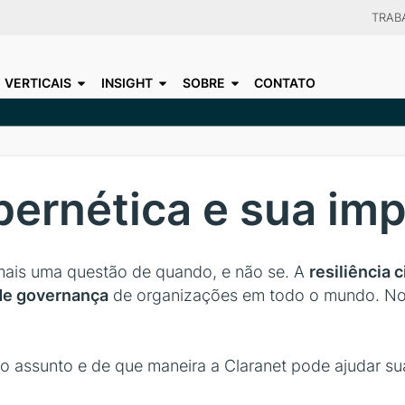
Skip
TRAB
to
CHOO
main
VERTICAIS
INSIGHT
SOBRE
CONTATO
content
ibernética e sua im
mais uma questão de quando, e não se. A
resiliência 
 de governança
de organizações em todo o mundo. No 
o assunto e de que maneira a Claranet pode ajudar sua