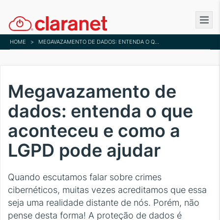
Skip
to
main
HOME
>
MEGAVAZAMENTO DE DADOS: ENTENDA O QUE ACONTECEU E COMO A LGPD PODE AJUDAR
content
Megavazamento de
dados: entenda o que
aconteceu e como a
LGPD pode ajudar
Quando escutamos falar sobre crimes
cibernéticos, muitas vezes acreditamos que essa
seja uma realidade distante de nós. Porém, não
pense desta forma! A proteção de dados é