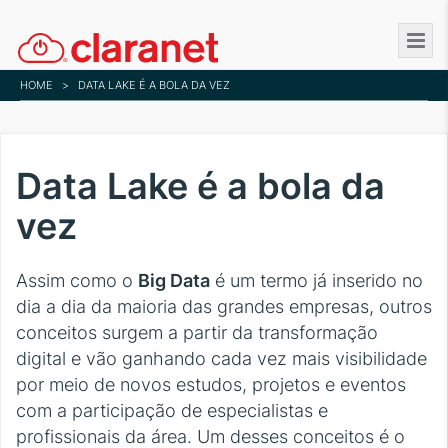
Skip
to
main
HOME
>
DATA LAKE É A BOLA DA VEZ
content
Data Lake é a bola da
vez
Assim como o
Big Data
é um termo já inserido no
dia a dia da maioria das grandes empresas, outros
conceitos surgem a partir da transformação
digital e vão ganhando cada vez mais visibilidade
por meio de novos estudos, projetos e eventos
com a participação de especialistas e
profissionais da área. Um desses conceitos é o