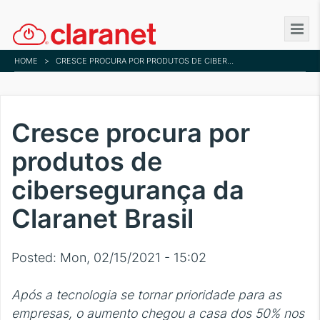
Skip
to
main
HOME
>
CRESCE PROCURA POR PRODUTOS DE CIBERSEGURANÇA DA CLARANET BRASIL
content
Cresce procura por
produtos de
cibersegurança da
Claranet Brasil
Posted:
Mon, 02/15/2021 - 15:02
Após a tecnologia se tornar prioridade para as
empresas, o aumento chegou a casa dos 50% nos