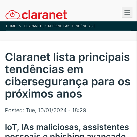
Skip
to
main
HOME
>
CLARANET LISTA PRINCIPAIS TENDÊNCIAS EM CIBERSEGURANÇA PARA OS PRÓXIMOS ANOS
content
Claranet lista principais
tendências em
cibersegurança para os
próximos anos
Posted:
Tue, 10/01/2024 - 18:29
IoT, IAs maliciosas, assistentes
pessoais e phishing avançado