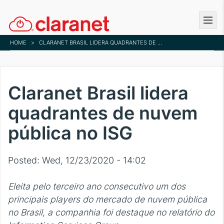
Skip
to
main
HOME
>
CLARANET BRASIL LIDERA QUADRANTES DE NUVEM PÚBLICA NO ISG
content
Claranet Brasil lidera
quadrantes de nuvem
pública no ISG
Posted:
Wed, 12/23/2020 - 14:02
Eleita pelo terceiro ano consecutivo um dos
principais players do mercado de nuvem pública
no Brasil, a companhia foi destaque no relatório do