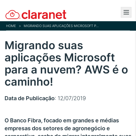
Skip
to
main
HOME
>
MIGRANDO SUAS APLICAÇÕES MICROSOFT PARA A NUVEM? AWS É O CAMINHO!
content
Migrando suas
aplicações Microsoft
para a nuvem? AWS é o
caminho!
Data de Publicação
: 12/07/2019
O Banco Fibra, focado em grandes e médias
empresas dos setores de agronegócio e