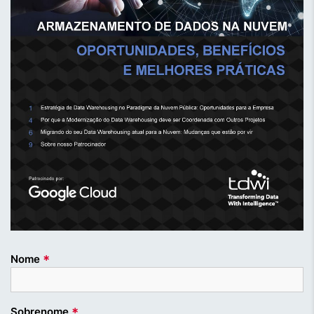
*
Nome
*
Sobrenome