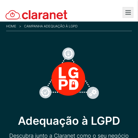
Skip
to
main
HOME
>
CAMPANHA ADEQUAÇÃO À LGPD
content
Adequação à LGPD
Descubra junto a Claranet como o seu negócio