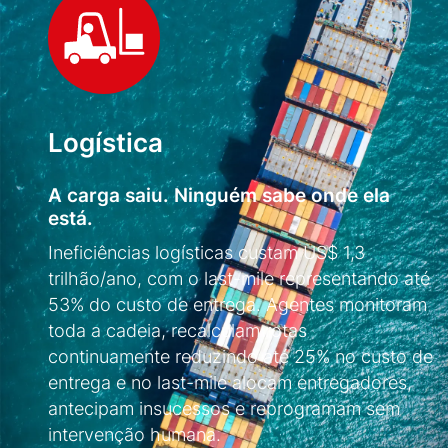
Logística
A carga saiu. Ninguém sabe onde ela
está.
Ineficiências logísticas custam US$ 1,3
trilhão/ano, com o last-mile representando até
53% do custo de entrega. Agentes monitoram
toda a cadeia, recalculam rotas
continuamente reduzindo até 25% no custo de
entrega e no last-mile alocam entregadores,
antecipam insucessos e reprogramam sem
intervenção humana.