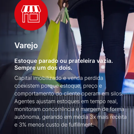
Varejo
Estoque parado ou prateleira vazia.
Sempre um dos dois.
Capital imobilizado e venda perdida
coexistem porque estoque, preço e
comportamento do cliente operam em silos.
Agentes ajustam estoques em tempo real,
monitoram concorrência e margem de forma
autônoma, gerando em média 3x mais receita
e 3% menos custo de fulfillment.