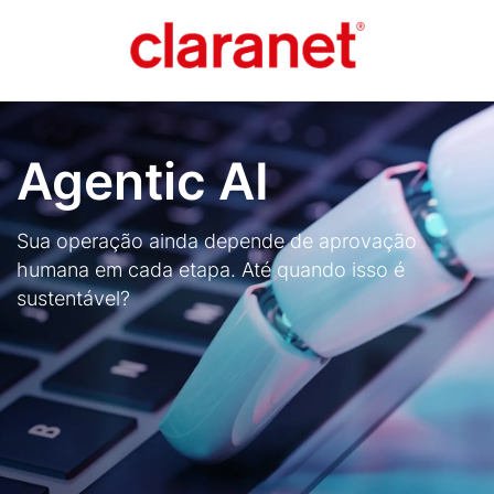
Skip
to
main
content
Agentic AI
Sua operação ainda depende de aprovação
humana em cada etapa. Até quando isso é
sustentável?