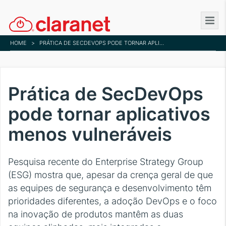
Skip
to
main
HOME
>
PRÁTICA DE SECDEVOPS PODE TORNAR APLICATIVOS MENOS VULNERÁVEIS
content
Prática de SecDevOps
pode tornar aplicativos
menos vulneráveis
Pesquisa recente do Enterprise Strategy Group
(ESG) mostra que, apesar da crença geral de que
as equipes de segurança e desenvolvimento têm
prioridades diferentes, a adoção DevOps e o foco
na inovação de produtos mantêm as duas