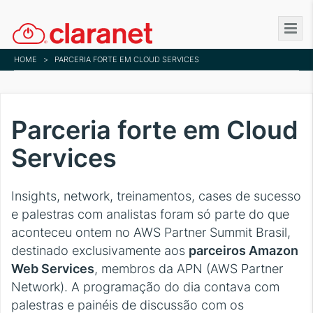
Skip
to
main
HOME
>
PARCERIA FORTE EM CLOUD SERVICES
content
Parceria forte em Cloud
Services
Insights, network, treinamentos, cases de sucesso
e palestras com analistas foram só parte do que
aconteceu ontem no AWS Partner Summit Brasil,
destinado exclusivamente aos
parceiros Amazon
Web Services
, membros da APN (AWS Partner
Network). A programação do dia contava com
palestras e painéis de discussão com os