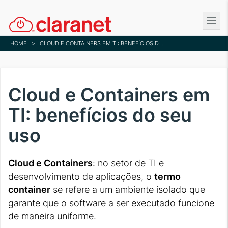
Skip
to
main
HOME
>
CLOUD E CONTAINERS EM TI: BENEFÍCIOS DO SEU USO
content
Cloud e Containers em
TI: benefícios do seu
uso
Cloud e Containers
: no setor de TI e
desenvolvimento de aplicações, o
termo
container
se refere a um ambiente isolado que
garante que o software a ser executado funcione
de maneira uniforme.