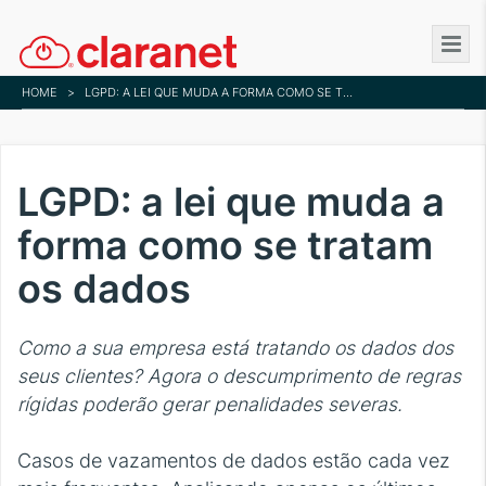
Skip
to
main
HOME
>
LGPD: A LEI QUE MUDA A FORMA COMO SE TRATAM OS DADOS
content
LGPD: a lei que muda a
forma como se tratam
os dados
Como a sua empresa está tratando os dados dos
seus clientes? Agora o descumprimento de regras
rígidas poderão gerar penalidades severas.
Casos de vazamentos de dados estão cada vez