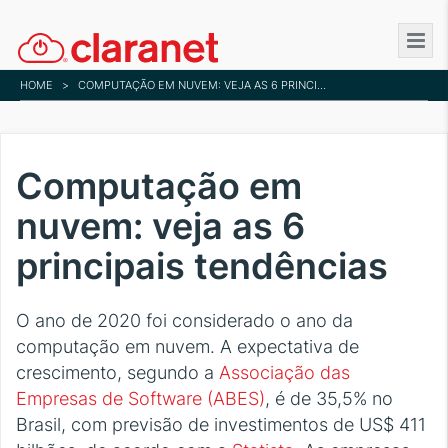
Skip
to
main
HOME
>
COMPUTAÇÃO EM NUVEM: VEJA AS 6 PRINCIPAIS TENDÊNCIAS
content
Computação em
nuvem: veja as 6
principais tendências
O ano de 2020 foi considerado o ano da
computação em nuvem. A expectativa de
crescimento, segundo a
Associação das
Empresas de Software (ABES)
, é de 35,5% no
Brasil, com previsão de investimentos de US$ 411