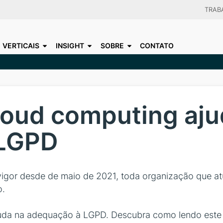
Skip
TRAB
to
CHOO
main
VERTICAIS
INSIGHT
SOBRE
CONTATO
content
loud computing aju
 LGPD
igor desde de maio de 2021, toda organização que atua
o.
juda na adequação à LGPD. Descubra como lendo este 