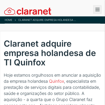
Skip
to
main
HOME
>
CLARANET ADQUIRE EMPRESA HOLANDESA DE TI QUINFOX
content
Claranet adquire
empresa holandesa de
TI Quinfox
Hoje estamos orgulhosos em anunciar a aquisição
da empresa holandesa
Quinfox
, especialista em
prestação de serviços digitais para contabilidade,
saúde e organizações do setor público. A
aquisição - a quarta que o Grupo Claranet faz