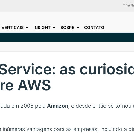
Skip
TRAB
to
CHOO
main
VERTICAIS
INSIGHT
SOBRE
CONTATO
content
ervice: as curiosi
bre AWS
nçada em 2006 pela
Amazon
, e desde então se tornou
 inúmeras vantagens para as empresas, incluindo a d