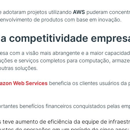
e adotaram projetos utilizando
AWS
puderam concentra
senvolvimento de produtos com base em inovação.
 a competitividade empresa
resa com a visão mais abrangente e a maior capacidad
oluções e serviços completos para computação, arma
 outras soluções.
azon Web Services
beneficia os clientes usuários d
ortantes benefícios financeiros conquistados pelas em
teve aumento de eficiência da equipe de infraestr
custos de operações em um período de cinco anos;