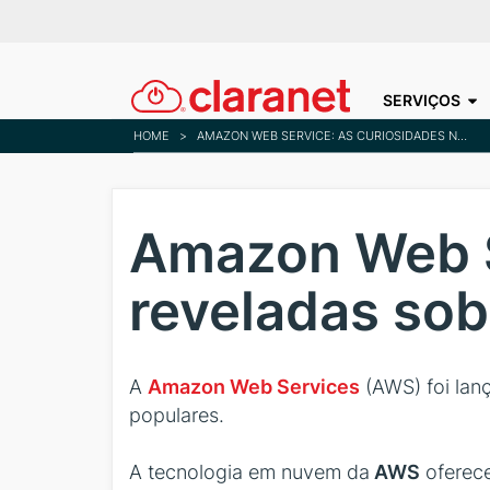
SERVIÇOS
HOME
>
AMAZON WEB SERVICE: AS CURIOSIDADES NÃO REVELADAS SOBRE AWS
Amazon Web S
reveladas so
A
Amazon Web Services
(AWS) foi la
populares.
A tecnologia em nuvem da
AWS
oferece