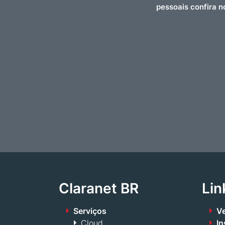
pessoais confira 
Claranet BR
Lin
Serviços
Ve
Cloud
In