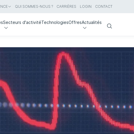
ANCE
QUI SOMMES-NOUS ?
CARRIÈRES
LOGIN
CONTACT
es
Secteurs d'activité
Technologies
Offres
Actualités
Search