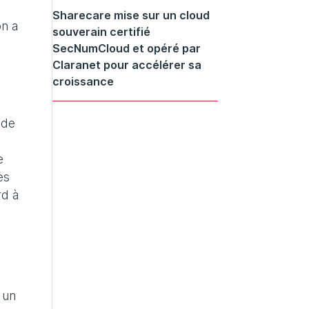
Sharecare mise sur un cloud
on a
souverain certifié
SecNumCloud et opéré par
Claranet pour accélérer sa
croissance
 de
e
es
rd à
 un