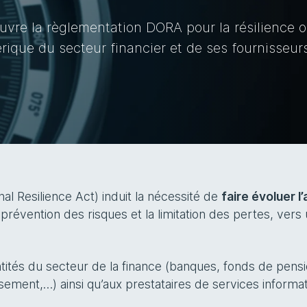
vre la règlementation DORA pour la résilience o
ique du secteur financier et de ses fournisseurs
nal Resilience Act) induit la nécessité de
faire évoluer 
prévention des risques et la limitation des pertes, vers
’entités du secteur de la finance (banques, fonds de pen
ssement,…) ainsi qu’aux prestataires de services informa