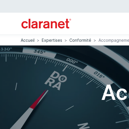
Accueil
>
Expertises
>
Conformité
>
Accompagneme
Ac