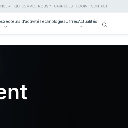
ANCE
QUI SOMMES-NOUS ?
CARRIÈRES
LOGIN
CONTACT
es
Secteurs d'activité
Technologies
Offres
Actualités
Search
ent