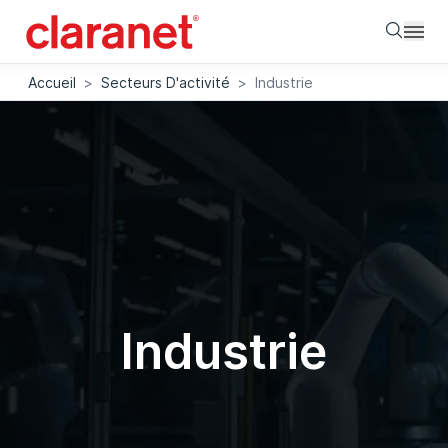
Searc
Accueil
>
Secteurs D'activité
>
Industrie
Industrie