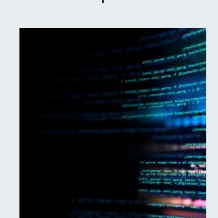
Data Analytics : Exploitez
la richesse de vos
données, autrement
Le volume mondial de données devrait
atteindre 175 zettaoctets d'ici 2025
(source: IDC), soit une croissance
annuelle de 61%. Face à cette explosion
des données, la Data Analytics, ou
analyse des données, est désormais un
outil incontournable pour les
entreprises souhaitant rester
compétitives et innovantes.