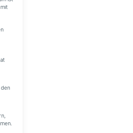
amit
en
at
n den
rn,
hmen.