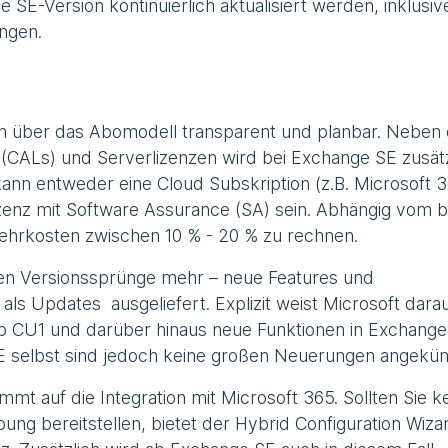
e SE-Version kontinuierlich aktualisiert werden, inklusiv
ngen.
 über das Abomodell transparent und planbar. Neben
n (CALs) und Serverlizenzen wird bei Exchange SE zusät
 kann entweder eine Cloud Subskription (z.B. Microsoft 
zenz mit Software Assurance (SA) sein. Abhängig vom b
Mehrkosten zwischen 10 % - 20 % zu rechnen.
en Versionssprünge mehr – neue Features und
ls Updates ausgeliefert. Explizit weist Microsoft darau
b CU1 und darüber hinaus neue Funktionen in Exchange
 selbst sind jedoch keine großen Neuerungen angekün
mt auf die Integration mit Microsoft 365. Sollten Sie k
ng bereitstellen, bietet der Hybrid Configuration Wiza