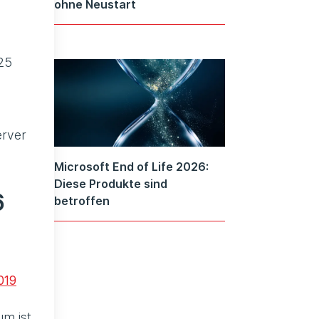
ohne Neustart
025
erver
Microsoft End of Life 2026:
Diese Produkte sind
6
betroffen
019
um ist