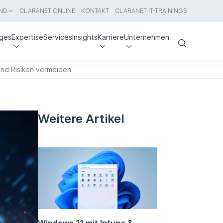
ND
CLARANET ONLINE
KONTAKT
CLARANET IT-TRAININGS
nges
Expertise
Services
Insights
Karriere
Unternehmen
Search
nd Risiken vermeiden
Weitere Artikel
Windows 11 mit Intune &