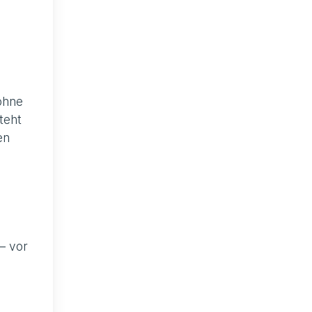
 ohne
teht
en
– vor