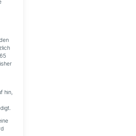
e
 den
zlich
365
isher
f hin,
digt.
eine
rd